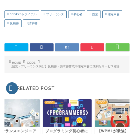
30DAYSトライアル
フリーランス
初心者
副業
確定申告
見積書
請求書
HOME
CODE
【副業・フリーランス向け】見積書・請求書作成や確定申告に便利なサービス紹介
RELATED POST
E
CODE
CODE
リーランスエンジニア
プログラミング初心者に
【WPMLが最強】