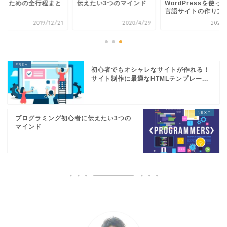
なるための全行程まと
伝えたい3つのマインド
WordPressを使っ
言語サイトの作り方【.
2019/12/21
2020/4/29
2023/
初心者でもオシャレなサイトが作れる！
サイト制作に最適なHTMLテンプレー...
プログラミング初心者に伝えたい3つの
マインド